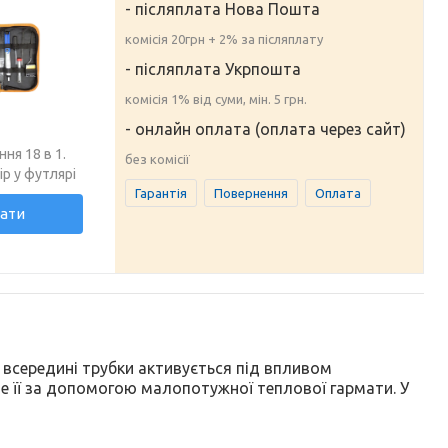
- післяплата Нова Пошта
комісія 20грн + 2% за післяплату
- післяплата Укрпошта
комісія 1% від суми, мін. 5 грн.
- онлайн оплата (оплата через сайт)
ння 18 в 1.
без комісії
ір у футлярі
Гарантія
Повернення
Оплата
ати
 всередині трубки активується під впливом
е її за допомогою малопотужної теплової гармати. У