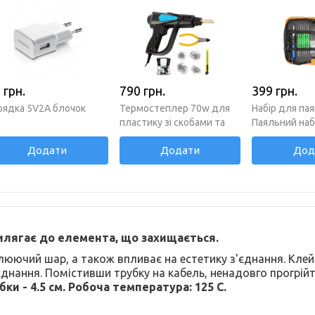
 грн.
790 грн.
399 грн.
рядка 5V2A блочок
Термостеплер 70w для
Набір для пая
пластику зі скобами та
Паяльний наб
кусачками
Додати
Додати
Дод
илягає до елемента, що захищається.
люючий шар, а також впливає на естетику з'єднання. Клей
нання. Помістивши трубку на кабель, ненадовго прогрійт
ки - 4.5 см. Робоча температура: 125 C.