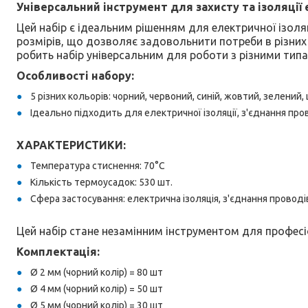
Універсальний інструмент для захисту та ізоляції 
Цей набір є ідеальним рішенням для електричної ізоляц
розмірів, що дозволяє задовольнити потреби в різних 
робить набір універсальним для роботи з різними типам
Особливості набору:
5 різних кольорів: чорний, червоний, синій, жовтий, зелени
Ідеально підходить для електричної ізоляції, з'єднання про
ХАРАКТЕРИСТИКИ:
Температура стиснення: 70°C
Кількість термоусадок: 530 шт.
Сфера застосування: електрична ізоляція, з'єднання проводі
Цей набір стане незамінним інструментом для професі
Комплектація:
Ø 2 мм (чорний колір) = 80 шт
Ø 4 мм (чорний колір) = 50 шт
Ø 5 мм (чорний колір) = 30 шт