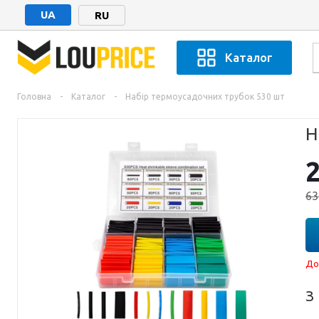
UA
RU
Каталог
Головна
-
Каталог
-
Набір термоусадочних трубок 530 шт
Н
63
До
З