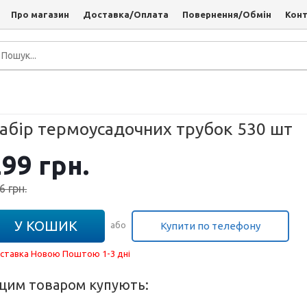
Про магазин
Доставка/Оплата
Повернення/Обмін
Кон
абір термоусадочних трубок 530 шт
299
грн.
6
грн.
У КОШИК
Купити по телефону
або
ставка Новою Поштою 1-3 дні
 цим товаром купують: