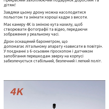
Прекрасний захоплюючий подарунок дорослим та
дітям!
Завдяки цьому дрону можна насолодитися
польотом та знімати хороші кадри з висоти.
Має камеру 4К із зміною кута нахилу, щоб
створювати фотографії та відео, передаючи
зображення у реальному часі.
Дрон оснащений барометром, що
допомагає літальному апарату «зависати в повітрі».
У поєднанні з 6-осьовим гіроскопом і датчиком
запобігання перешкодам зверху на корпусі
забезпечується стабільний, безпечний і легкий політ.