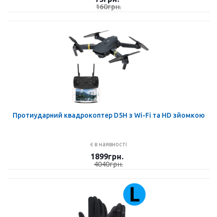
160
грн.
Протиударний квадрокоптер D5H з Wi-Fi та HD зйомкою
є в наявності
1899
грн.
4040
грн.