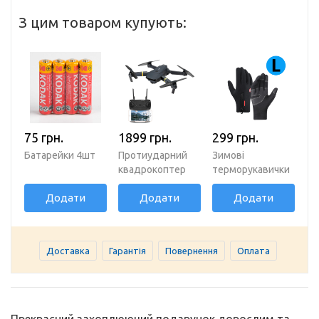
З цим товаром купують:
75 грн.
1899 грн.
299 грн.
Батарейки 4шт
Протиударний
Зимові
квадрокоптер
терморукавички
D5H з Wi-Fi та HD
із сенсорними
Додати
Додати
Додати
зйомкою
пальцями та
блискавкою, L
Доставка
Гарантія
Повернення
Оплата