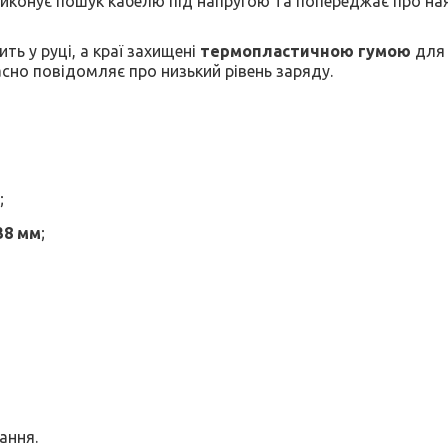
конує пошук кабелю під напругою та попереджає про наяв
ь у руці, а краї захищені
термопластичною гумою
для 
асно повідомляє про низький рівень заряду.
;
38 мм
;
ання.