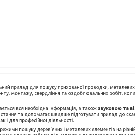
ний прилад для пошуку прихованої проводки, металевих і д
монту, монтажу, свердління та оздоблювальних робіт, ко
ається вся необхідна інформація, а також
звуковою та в
стання та допомагає швидше підготувати прилад до скан
к і для професійної діяльності.
и режими пошуку дерев’яних і металевих елементів на різн