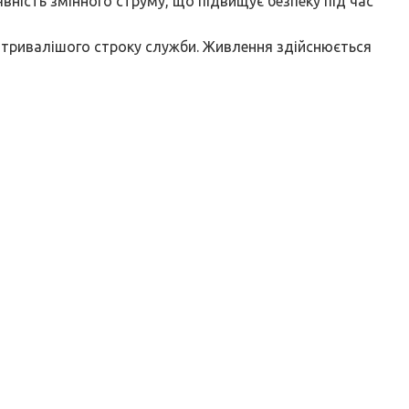
ність змінного струму, що підвищує безпеку під час
тривалішого строку служби. Живлення здійснюється