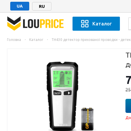
UA
RU
Каталог
Головна
-
Каталог
-
TH430 детектор прихованої проводки - детект
T
д
25
До