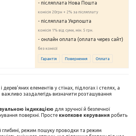
- післяплата Нова Пошта
комісія 20грн + 2% за післяплату
- післяплата Укрпошта
комісія 1% від суми, мін. 5 грн.
- онлайн оплата (оплата через сайт)
без комісії
Гарантія
Повернення
Оплата
ерев’яних елементів у стінах, підлогах і стелях, а
ли важливо заздалегідь визначити розташування
ізуальною індикацією
для зручної й безпечної
ування поверхні. Просте
кнопкове керування
робить
ій глибині, режим пошуку проводки та режим