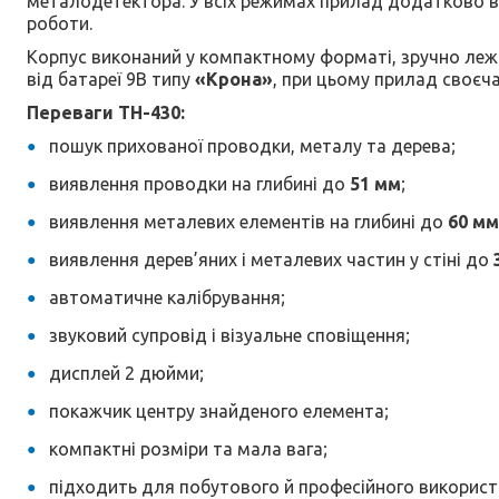
металодетектора. У всіх режимах прилад додатково ви
роботи.
Корпус виконаний у компактному форматі, зручно лежит
від батареї 9В типу
«Крона»
, при цьому прилад своєч
Переваги TH-430:
пошук прихованої проводки, металу та дерева;
виявлення проводки на глибині до
51 мм
;
виявлення металевих елементів на глибині до
60 мм
виявлення дерев’яних і металевих частин у стіні до
автоматичне калібрування;
звуковий супровід і візуальне сповіщення;
дисплей 2 дюйми;
покажчик центру знайденого елемента;
компактні розміри та мала вага;
підходить для побутового й професійного використ