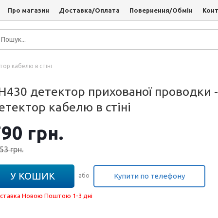
Про магазин
Доставка/Оплата
Повернення/Обмін
Кон
ор кабелю в стіні
H430 детектор прихованої проводки 
етектор кабелю в стіні
790
грн.
53
грн.
У КОШИК
Купити по телефону
або
ставка Новою Поштою 1-3 дні