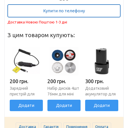
Купити по телефону
Доставка Новою Поштою 1-3 дні
З цим товаром купують:
200 грн.
200 грн.
300 грн.
Зарядний
Набір дисків 4шт
Додатковий
пристрій для
76мм для міні
акумулятор для
акумулятора від
болгарки. Диск
болгарки та
Додати
Додати
Додати
прикурювача
по металу, по
шуруповерта
автомобіля
дереву,
12V
шліфувальний
Доставка
Гарантія
Повернення
Оплата